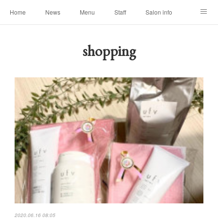
Home
News
Menu
Staff
Salon info
Reservation
Shopping
Blog
shopping
2020.06.16 08:05