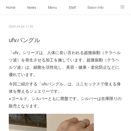
Home
News
Menu
Staff
Salon info
Reservation
Shopping
Blog
2020.04.02 11:50
ufvバングル
「ufv」シリーズは、人体に良い言われる超微振動（テラヘル
ツ波）を発生させる加工を施しています。超微振動（テラヘ
ルツ波）は、細胞を活性化し、美容・健康・老化防止などに
優れています。
今回ご紹介する「ufvバングル」は、ユニセックスで使える身
体を整えるジュエリーです。
※ゴールド、シルバーともに廃盤です。シルバーは在庫限りの
販売となります。