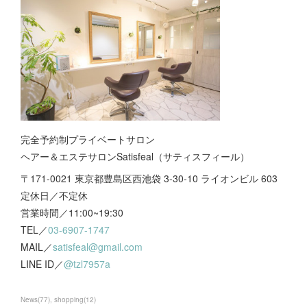
完全予約制プライベートサロン
ヘアー＆エステサロンSatisfeal（サティスフィール）
〒171-0021 東京都豊島区西池袋 3-30-10 ライオンビル 603
定休日／不定休
営業時間／11:00~19:30
TEL／
03-6907-1747
MAIL／
satisfeal@gmail.com
LINE ID／
@tzl7957a
News
(
77
)
shopping
(
12
)