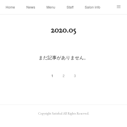
Home
News
Menu
Staff
Salon info
Reservation
Shopping
Blog
2020
.
05
まだ記事がありません。
1
2
3
Copyright Satisfeal All Rights Reserved.