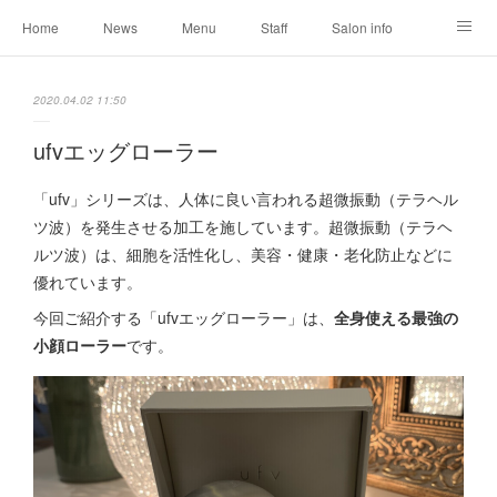
Home
News
Menu
Staff
Salon info
Reservation
Shopping
Blog
2020.04.02 11:50
ufvエッグローラー
「ufv」シリーズは、人体に良い言われる超微振動（テラヘル
ツ波）を発生させる加工を施しています。超微振動（テラヘ
ルツ波）は、細胞を活性化し、美容・健康・老化防止などに
優れています。
今回ご紹介する「ufvエッグローラー」は、
全身使える最強の
小顔ローラー
です。