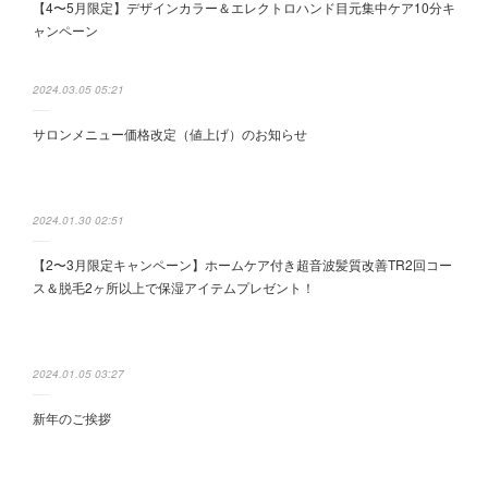
【4〜5月限定】デザインカラー＆エレクトロハンド目元集中ケア10分キ
ャンペーン
2024.03.05 05:21
サロンメニュー価格改定（値上げ）のお知らせ
2024.01.30 02:51
【2〜3月限定キャンペーン】ホームケア付き超音波髪質改善TR2回コー
ス＆脱毛2ヶ所以上で保湿アイテムプレゼント！
2024.01.05 03:27
新年のご挨拶