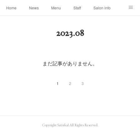
Home
News
Menu
Staff
Salon info
Reservation
Shopping
Blog
2023
.
08
まだ記事がありません。
1
2
3
Copyright Satisfeal All Rights Reserved.