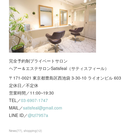
完全予約制プライベートサロン
ヘアー＆エステサロンSatisfeal（サティスフィール）
〒171-0021 東京都豊島区西池袋 3-30-10 ライオンビル 603
定休日／不定休
営業時間／11:00~19:30
TEL／
03-6907-1747
MAIL／
satisfeal@gmail.com
LINE ID／
@tzl7957a
News
(
77
)
shopping
(
12
)