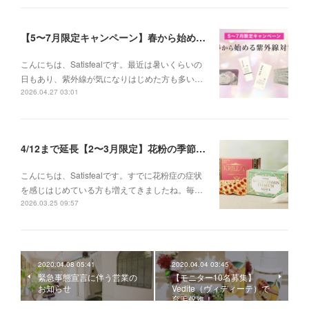
【5〜7月限定キャンペーン】春から始める紫外線対策
こんにちは、Satisfealです。最近は暑いくらいの
日もあり、紫外線が気になりはじめた方も多い…
2026.04.27 03:01
4/12まで延長【2〜3月限定】花粉の季節に、インナーケアセットキャンペーン
こんにちは、Satisfealです。すでに花粉症の症状
を感じはじめている方も増えてきましたね。毎…
2026.03.25 09:57
2020.04.08 05:41
2020.04.04 03:45
緊急事態宣言に伴う営業の
【モニター10名募集】
お知らせ
Vedite（ヴィディーテ）で
育毛促進！