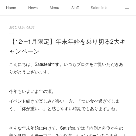
Home
News
Menu
Staff
Salon info
Reservation
Shopping
Blog
2025.12.04 08:36
【12〜1月限定】年末年始を乗り切る2大キ
ャンペーン
こんにちは、Satisfealです。いつもブログをご覧いただきあ
りがとうございます。
今年もいよいよ年の瀬。
イベント続きで楽しみが多い一方、「つい食べ過ぎてしま
う」「体が重い…」と感じやすい時期でもありますよね。
そんな年末年始に向けて、Satisfealでは「内側と外側からの
美と健康」をテーマに、2つの特別キャンペーンをご用意しま