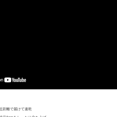
至近距離で届けて速乾
で根元3cmをしっかり立ち上げ