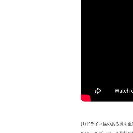
(1)ドライ→幅のある風を
(2)スカルプ→アーチ形状