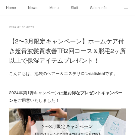
Home
News
Menu
Staff
Salon info
Reservation
Shopping
Blog
2024.01.30 02:51
【2〜3月限定キャンペーン】ホームケア付
き超音波髪質改善TR2回コース＆脱毛2ヶ所
以上で保湿アイテムプレゼント！
こんにちは。池袋のヘアー＆エステサロンsatisfealです。
2024年第1弾キャンペーンは
超お得なプレゼントキャンペー
ン
をご用意いたしました！