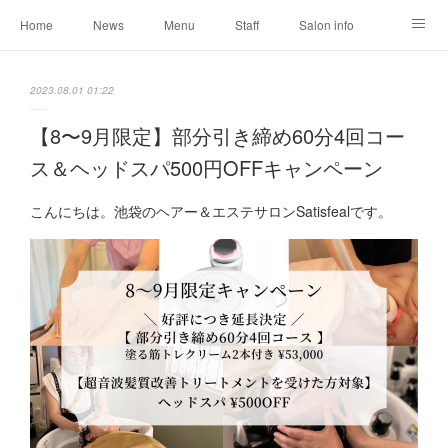
Home
News
Menu
Staff
Salon info
Reservation
Shopping
Blog
2023.08.01 01:22
【8〜9月限定】部分引き締め60分4回コー
ス＆ヘッドスパ500円OFFキャンペーン
こんにちは。池袋のヘアー＆エステサロンSatisfealです。