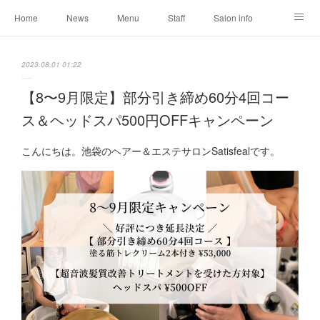
Home
News
Menu
Staff
Salon info
Reservation
Shopping
Blog
2023.08.01 01:22
【8〜9月限定】部分引き締め60分4回コー
ス＆ヘッドスパ500円OFFキャンペーン
こんにちは。池袋のヘアー＆エステサロンSatisfealです。